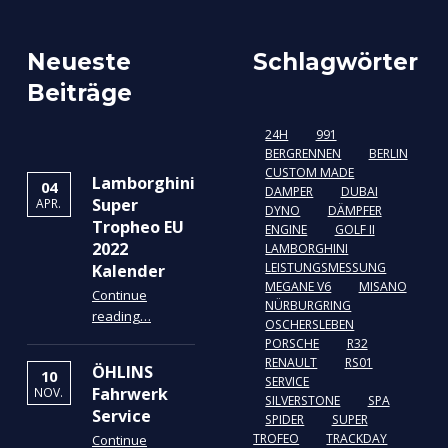
Neueste
Schlagwörter
Beiträge
24H
991
BERGRENNEN
BERLIN
CUSTOM MADE
Lamborghini
04
DAMPER
DUBAI
Super
APR.
DYNO
DÄMPFER
Tropheo EU
ENGINE
GOLF II
2022
LAMBORGHINI
LEISTUNGSMESSUNG
Kalender
MEGANE V6
MISANO
Continue
NÜRBURGRING
“Lamborghini Super Tropheo EU 2022 Kalender”
reading
…
OSCHERSLEBEN
PORSCHE
R32
RENAULT
RS01
ÖHLINS
10
SERVICE
Fahrwerk
NOV.
SILVERSTONE
SPA
Service
SPIDER
SUPER
TROFEO
TRACKDAY
Continue