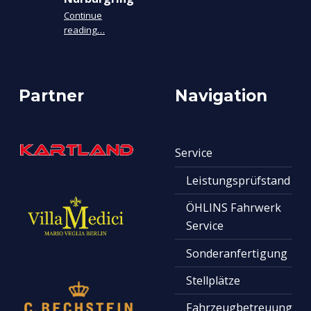
Continue
“Lamborghini Super Trofeo, Nürburgring”
reading
…
Partner
Navigation
Service
Leistungsprüfstand
ÖHLINS Fahrwerk
Service
Sonderanfertigung
Stellplätze
Fahrzeugbetreuung