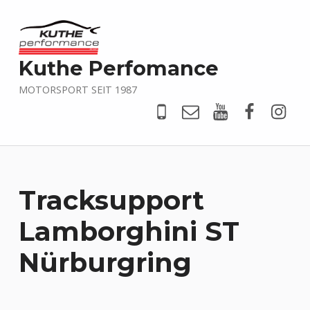
Kuthe Perfomance
MOTORSPORT SEIT 1987
Tel
Mail
YouTube
Faceboo
@kut
Tracksupport
Lamborghini ST
Nürburgring