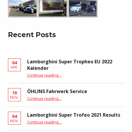
Recent Posts
Lamborghini Super Tropheo EU 2022
04
Kalender
APR.
“Lamborghini Super Tropheo EU 2022 Kalender”
Continue reading
…
ÖHLINS Fahrwerk Service
10
“ÖHLINS Fahrwerk Service”
NOV.
Continue reading
…
Lamborghini Super Trofeo 2021 Results
04
“Lamborghini Super Trofeo 2021 Results”
NOV.
Continue reading
…