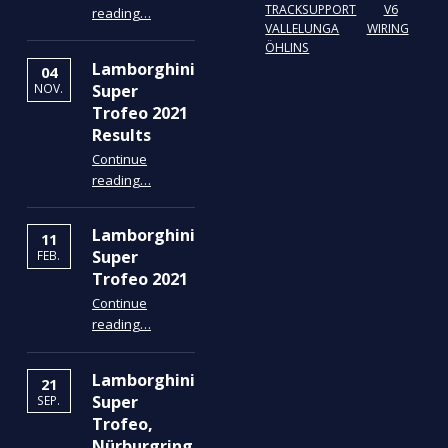
“ÖHLINS Fahrwerk Service”
TRACKSUPPORT
V6
reading
…
VALLELUNGA
WIRING
ÖHLINS
Lamborghini
04
Super
NOV.
Trofeo 2021
Results
Continue
“Lamborghini Super Trofeo 2021 Results”
reading
…
Lamborghini
11
Super
FEB.
Trofeo 2021
Continue
“Lamborghini Super Trofeo 2021”
reading
…
Lamborghini
21
Super
SEP.
Trofeo,
Nürburgring