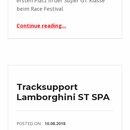
ersten Platz in der Super GT Klasse
beim Race Festival.
“Race Festival in SPA”
Continue reading
…
Tracksupport
Lamborghini ST SPA
POSTED ON:
10.08.2018