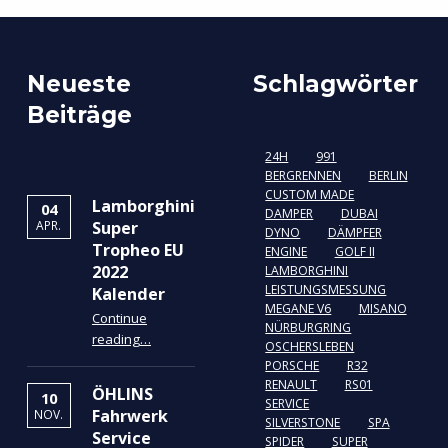
Neueste
Schlagwörter
Beiträge
24H
991
BERGRENNEN
BERLIN
CUSTOM MADE
Lamborghini
04
DAMPER
DUBAI
Super
APR.
DYNO
DÄMPFER
Tropheo EU
ENGINE
GOLF II
2022
LAMBORGHINI
LEISTUNGSMESSUNG
Kalender
MEGANE V6
MISANO
Continue
NÜRBURGRING
“Lamborghini Super Tropheo EU 2022 Kalender”
reading
…
OSCHERSLEBEN
PORSCHE
R32
RENAULT
RS01
ÖHLINS
10
SERVICE
Fahrwerk
NOV.
SILVERSTONE
SPA
Service
SPIDER
SUPER