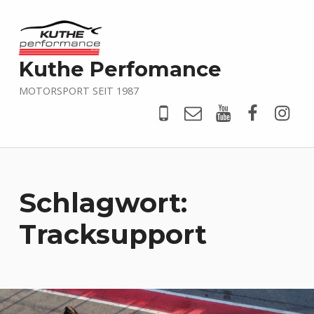
Kuthe Perfomance
MOTORSPORT SEIT 1987
Tel
Mail
YouTube
Faceboo
@kut
Schlagwort:
Tracksupport