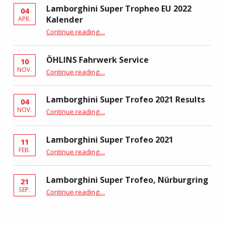
Lamborghini Super Tropheo EU 2022
04
Kalender
APR.
“Lamborghini Super Tropheo EU 2022 Kalender”
Continue reading
…
ÖHLINS Fahrwerk Service
10
“ÖHLINS Fahrwerk Service”
NOV.
Continue reading
…
Lamborghini Super Trofeo 2021 Results
04
“Lamborghini Super Trofeo 2021 Results”
NOV.
Continue reading
…
Lamborghini Super Trofeo 2021
11
“Lamborghini Super Trofeo 2021”
FEB.
Continue reading
…
Lamborghini Super Trofeo, Nürburgring
21
“Lamborghini Super Trofeo, Nürburgring”
SEP.
Continue reading
…