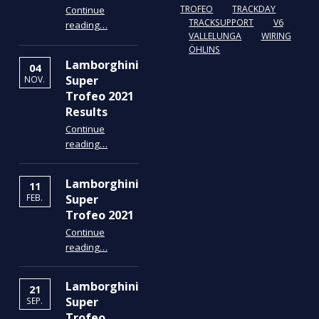
TROFEO
TRACKDAY
Continue
“ÖHLINS Fahrwerk Service”
TRACKSUPPORT
V6
reading
…
VALLELUNGA
WIRING
ÖHLINS
Lamborghini
04
Super
NOV.
Trofeo 2021
Results
Continue
“Lamborghini Super Trofeo 2021 Results”
reading
…
Lamborghini
11
Super
FEB.
Trofeo 2021
Continue
“Lamborghini Super Trofeo 2021”
reading
…
Lamborghini
21
Super
SEP.
Trofeo,