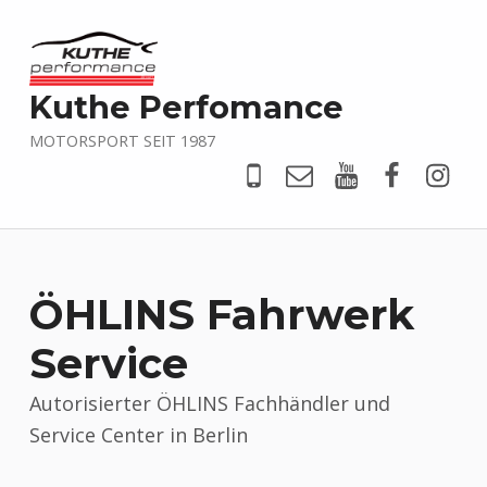
Kuthe Perfomance
MOTORSPORT SEIT 1987
Tel
Mail
YouTube
Faceboo
@kut
ÖHLINS Fahrwerk
Service
Autorisierter ÖHLINS Fachhändler und
Service Center in Berlin