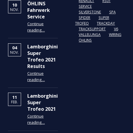
RENAULT
RS01
ÖHLINS
10
SERVICE
Fahrwerk
NOV.
SILVERSTONE
SPA
Service
SPIDER
SUPER
TROFEO
TRACKDAY
Continue
“ÖHLINS Fahrwerk Service”
TRACKSUPPORT
V6
reading
…
VALLELUNGA
WIRING
ÖHLINS
Lamborghini
04
Super
NOV.
Trofeo 2021
Results
Continue
“Lamborghini Super Trofeo 2021 Results”
reading
…
Lamborghini
11
Super
FEB.
Trofeo 2021
Continue
“Lamborghini Super Trofeo 2021”
reading
…