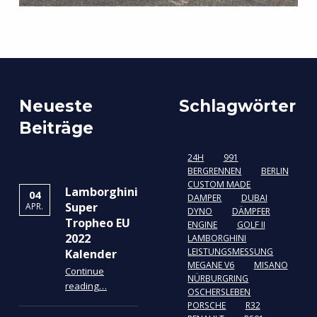
Skip back to main navigation
Neueste
Schlagwörter
Beiträge
24H
991
BERGRENNEN
BERLIN
CUSTOM MADE
Lamborghini
04
DAMPER
DUBAI
Super
APR.
DYNO
DÄMPFER
Tropheo EU
ENGINE
GOLF II
2022
LAMBORGHINI
LEISTUNGSMESSUNG
Kalender
MEGANE V6
MISANO
Continue
NÜRBURGRING
“Lamborghini Super Tropheo EU 2022 Kalender”
reading
…
OSCHERSLEBEN
PORSCHE
R32