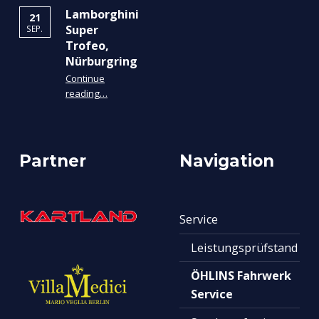
Lamborghini
21
Super
SEP.
Trofeo,
Nürburgring
Continue
“Lamborghini Super Trofeo, Nürburgring”
reading
…
Partner
Navigation
Service
Leistungsprüfstand
ÖHLINS Fahrwerk
Service