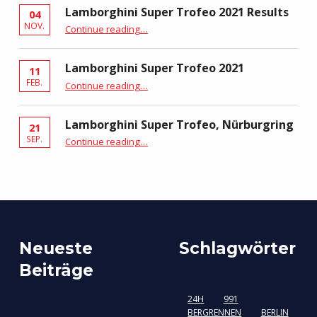
Lamborghini Super Trofeo 2021 Results
04
“Lamborghini Super Trofeo 2021 Results”
NOV.
Continue reading
…
Lamborghini Super Trofeo 2021
11
“Lamborghini Super Trofeo 2021”
FEB.
Continue reading
…
Lamborghini Super Trofeo, Nürburgring
21
“Lamborghini Super Trofeo, Nürburgring”
SEP.
Continue reading
…
Neueste
Schlagwörter
Beiträge
24H
991
BERGRENNEN
BERLIN