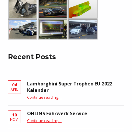
Recent Posts
Lamborghini Super Tropheo EU 2022
04
Kalender
APR.
“Lamborghini Super Tropheo EU 2022 Kalender”
Continue reading
…
ÖHLINS Fahrwerk Service
10
“ÖHLINS Fahrwerk Service”
NOV.
Continue reading
…