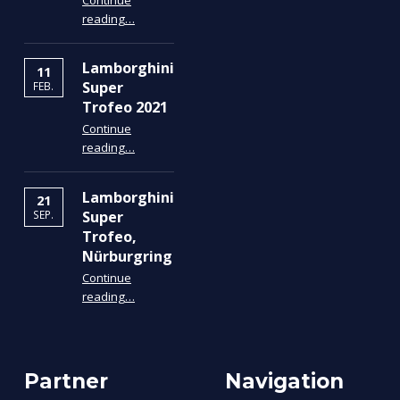
“Lamborghini Super Trofeo 2021 Results”
reading
…
Lamborghini
11
Super
FEB.
Trofeo 2021
Continue
“Lamborghini Super Trofeo 2021”
reading
…
Lamborghini
21
Super
SEP.
Trofeo,
Nürburgring
Continue
“Lamborghini Super Trofeo, Nürburgring”
reading
…
Partner
Navigation