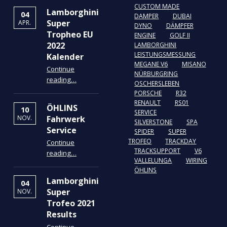
CUSTOM MADE
Lamborghini
04
DAMPER
DUBAI
Super
APR.
DYNO
DÄMPFER
Tropheo EU
ENGINE
GOLF II
2022
LAMBORGHINI
LEISTUNGSMESSUNG
Kalender
MEGANE V6
MISANO
Continue
NÜRBURGRING
“Lamborghini Super Tropheo EU 2022 Kalender”
reading
…
OSCHERSLEBEN
PORSCHE
R32
RENAULT
RS01
ÖHLINS
10
SERVICE
Fahrwerk
NOV.
SILVERSTONE
SPA
Service
SPIDER
SUPER
TROFEO
TRACKDAY
Continue
“ÖHLINS Fahrwerk Service”
TRACKSUPPORT
V6
reading
…
VALLELUNGA
WIRING
ÖHLINS
Lamborghini
04
Super
NOV.
Trofeo 2021
Results
Continue